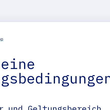
pp
meine
ngsbedingunge
r und Geltungsbereich