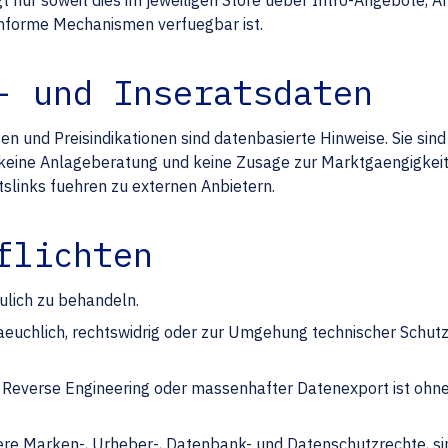
gt nur soweit dies im jeweiligen Store ueber Intro-Angebote,
onforme Mechanismen verfuegbar ist.
- und Inseratsdaten
 und Preisindikationen sind datenbasierte Hinweise. Sie sind
keine Anlageberatung und keine Zusage zur Marktgaengigkeit
tslinks fuehren zu externen Anbietern.
flichten
ulich zu behandeln.
raeuchlich, rechtswidrig oder zur Umgehung technischer Sch
, Reverse Engineering oder massenhafter Datenexport ist ohne
dere Marken-, Urheber-, Datenbank- und Datenschutzrechte, si