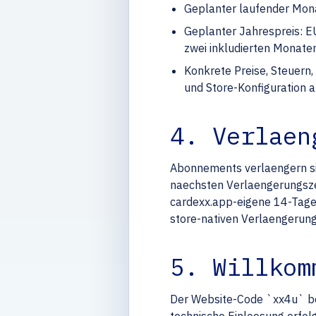
Geplanter laufender Mon
Geplanter Jahrespreis: E
zwei inkludierten Monat
Konkrete Preise, Steuern
und Store-Konfiguration a
4. Verlaen
Abonnements verlaengern sic
naechsten Verlaengerungszei
cardexx.app-eigene 14-Tage
store-nativen Verlaengerungs
5. Willkom
Der Website-Code `xx4u` be